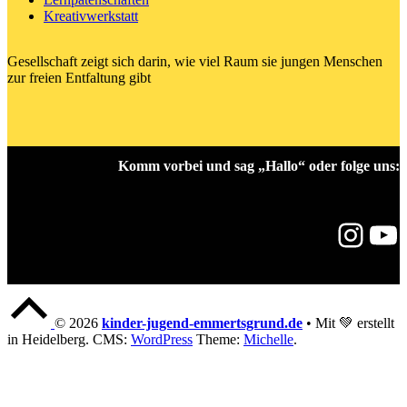
Kreativwerkstatt
Gesellschaft zeigt sich darin, wie viel Raum sie jungen Menschen
zur freien Entfaltung gibt
Komm vorbei und sag „Hallo“ oder folge uns:
Instagram
YouTube
Back
to
© 2026
kinder-jugend-emmertsgrund.de
•
Mit 💚 erstellt
top
in Heidelberg. CMS:
WordPress
Theme:
Michelle
.
of
the
page