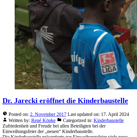
Dr. Jarecki eröffnet die Kinderbaustelle
Posted on:
2. November 2017
Last updated on:
17. April 2024
Written by:
René Köpke
Categorized in:
Kinderbaustelle
Zufriedenheit und Freude bei allen Beteiligten bei der
Einweihungsfeier der „neuen“ Kinderbaustelle.
Die Kinderbaustelle präsentierte zur Einweihungsfeier viele neue