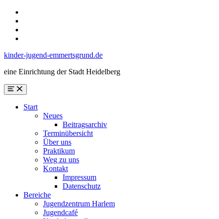
Skip
to
Skip
main
to
Skip
navigation
main
to
Skip
content
search
to
kinder-jugend-emmertsgrund.de
form
footer
eine Einrichtung der Stadt Heidelberg
Menu
Start
Neues
Beitragsarchiv
Terminübersicht
Über uns
Praktikum
Weg zu uns
Kontakt
Impressum
Datenschutz
Bereiche
Jugendzentrum Harlem
Jugendcafé