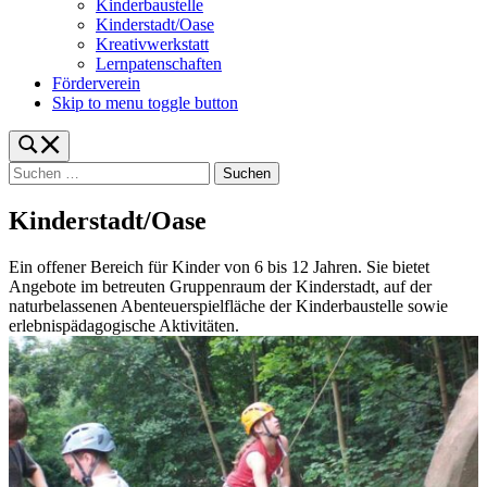
Kinderbaustelle
Kinderstadt/Oase
Kreativwerkstatt
Lernpatenschaften
Förderverein
Skip to menu toggle button
Toggle
search
Suchen
form
nach:
modal
box
Kinderstadt/Oase
Ein offener Bereich für Kinder von 6 bis 12 Jahren. Sie bietet
Angebote im betreuten Gruppenraum der Kinderstadt, auf der
naturbelassenen Abenteuerspielfläche der Kinderbaustelle sowie
erlebnispädagogische Aktivitäten.