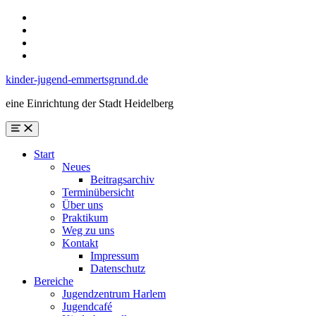
Skip
to
Skip
main
to
Skip
navigation
main
to
Skip
content
search
to
kinder-jugend-emmertsgrund.de
form
footer
eine Einrichtung der Stadt Heidelberg
Menu
Start
Neues
Beitragsarchiv
Terminübersicht
Über uns
Praktikum
Weg zu uns
Kontakt
Impressum
Datenschutz
Bereiche
Jugendzentrum Harlem
Jugendcafé