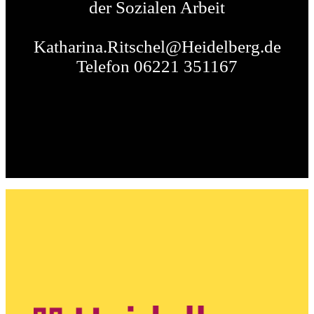
der Sozialen Arbeit
Katharina.Ritschel@Heidelberg.de
Telefon 06221 351167
Skip
back
to
main
navigation