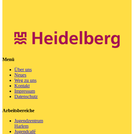
navigation
Menü
Über uns
Neues
Weg zu uns
Kontakt
Impressum
Datenschutz
Arbeitsbereiche
Jugendzentrum
Harlem
Jugendcafé