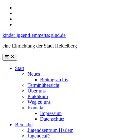
Skip
to
Skip
main
to
Skip
navigation
main
to
Skip
content
search
to
kinder-jugend-emmertsgrund.de
form
footer
eine Einrichtung der Stadt Heidelberg
Menu
Start
Neues
Beitragsarchiv
Terminübersicht
Über uns
Praktikum
Weg zu uns
Kontakt
Impressum
Datenschutz
Bereiche
Jugendzentrum Harlem
Jugendcafé