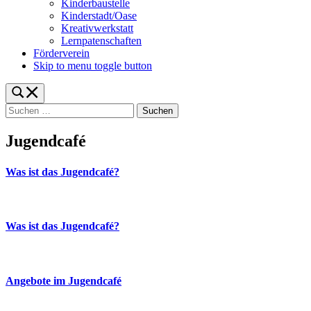
Kinderbaustelle
Kinderstadt/Oase
Kreativwerkstatt
Lernpatenschaften
Förderverein
Skip to menu toggle button
Toggle
search
Suchen
form
nach:
modal
box
Jugendcafé
Was ist das Jugendcafé?
Was ist das Jugendcafé?
Angebote im Jugendcafé