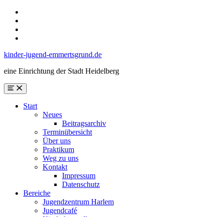
Skip
to
Skip
main
to
Skip
navigation
main
to
Skip
content
search
to
kinder-jugend-emmertsgrund.de
form
footer
eine Einrichtung der Stadt Heidelberg
Menu
Start
Neues
Beitragsarchiv
Terminübersicht
Über uns
Praktikum
Weg zu uns
Kontakt
Impressum
Datenschutz
Bereiche
Jugendzentrum Harlem
Jugendcafé