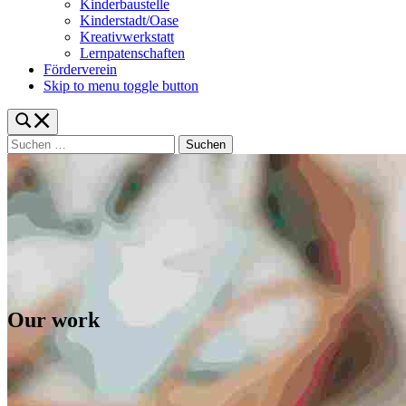
Kinderbaustelle
Kinderstadt/Oase
Kreativwerkstatt
Lernpatenschaften
Förderverein
Skip to menu toggle button
Toggle
search
Suchen
form
nach:
modal
box
Our work