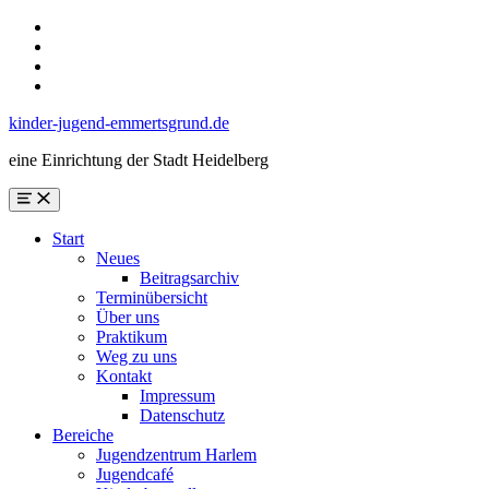
Skip
to
Skip
main
to
Skip
navigation
main
to
Skip
content
search
to
kinder-jugend-emmertsgrund.de
form
footer
eine Einrichtung der Stadt Heidelberg
Menu
Start
Neues
Beitragsarchiv
Terminübersicht
Über uns
Praktikum
Weg zu uns
Kontakt
Impressum
Datenschutz
Bereiche
Jugendzentrum Harlem
Jugendcafé